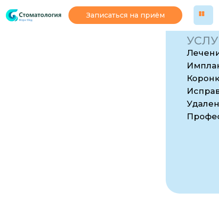
Записаться на приём
УСЛУГИ
Лечение кариеса и зубно
Импланты и восстановлен
Коронки, виниры и проте
Исправление прикуса и 
Удаление зубов и хирург
Профессиональная чистка