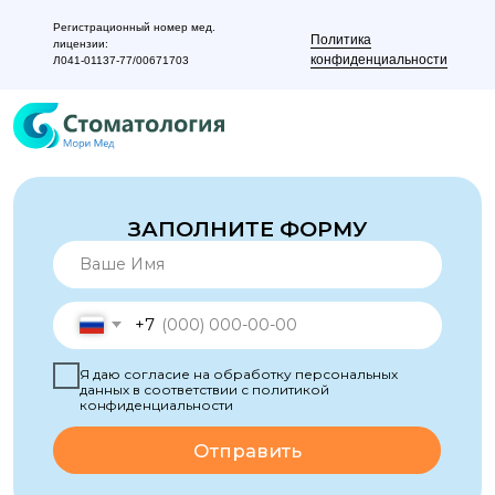
данных в соответствии с политикой
конфиденциальности
Регистрационный номер мед.
Политика
лицензии:
Отправить
конфиденциальности
Л041-01137-77/00671703
Ежедневно с 9:00 до 21:00
г. Москва, Новокосинская ул., 12, корп. 2
+7 (977) 679-62-32
МАКС
Телеграм
ООО "МОРИ МЕД"
ОГРН: 1237700179254
ИНН: 7720891177
Юридический адрес: 111673, г. Москва, вн. тер.
г. муниципальный округ Новокосино, ул.
Новокосинская, д. 12, к. 2, помещ. 4/1, помещ.
IV
Регистрационный номер мед. лицензии: