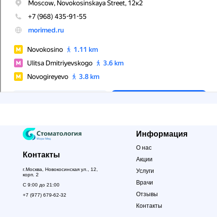
Информация
О нас
Контакты
ЗАПОЛНИТЕ ФОРМУ
Акции
г.Москва, Новокосинская ул., 12,
Услуги
корп. 2
Врачи
С 9:00 до 21:00
+7
Отзывы
+7 (977) 679-62-32
Контакты
Я даю
согласие на обработку персональных