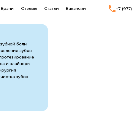
Отзывы
Статьи
Вакансии
+7 (977) 679-62-32
 боли
е зубов
ирование
айнеры
 зубов